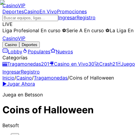
CasinoVIP
Deportes
Casino
En Vivo
Promociones
Ingresar
Registro
LIVE
Liga Profesional
En curso
⚽
Serie A
En curso
⚽
La Liga
En
CasinoVIP
Casino
Deportes
Lobby
Populares
Nuevos
Categorías
🎰
Tragamonedas
201
🎥
Casino en Vivo
30
🚀
Crash
21
🃏
Juego
Ingresar
Registro
Inicio
/
Casino
/
Tragamonedas
/
Coins of Halloween
▶
Jugar Ahora
Juega en
Betsson
Coins of Halloween
Betsoft