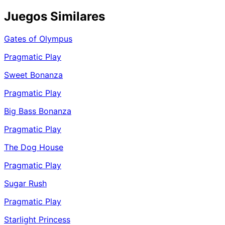
Juegos Similares
Gates of Olympus
Pragmatic Play
Sweet Bonanza
Pragmatic Play
Big Bass Bonanza
Pragmatic Play
The Dog House
Pragmatic Play
Sugar Rush
Pragmatic Play
Starlight Princess