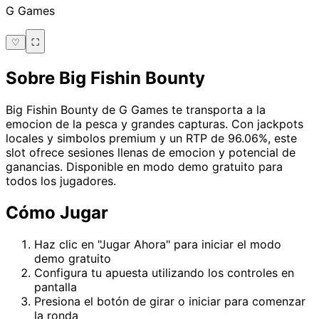
G Games
♡
⛶
Sobre
Big Fishin Bounty
Big Fishin Bounty de G Games te transporta a la
emocion de la pesca y grandes capturas. Con jackpots
locales y simbolos premium y un RTP de 96.06%, este
slot ofrece sesiones llenas de emocion y potencial de
ganancias. Disponible en modo demo gratuito para
todos los jugadores.
Cómo Jugar
Haz clic en "Jugar Ahora" para iniciar el modo
demo gratuito
Configura tu apuesta utilizando los controles en
pantalla
Presiona el botón de girar o iniciar para comenzar
la ronda