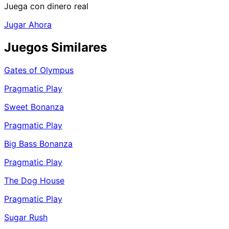
Juega con dinero real
Jugar Ahora
Juegos Similares
Gates of Olympus
Pragmatic Play
Sweet Bonanza
Pragmatic Play
Big Bass Bonanza
Pragmatic Play
The Dog House
Pragmatic Play
Sugar Rush