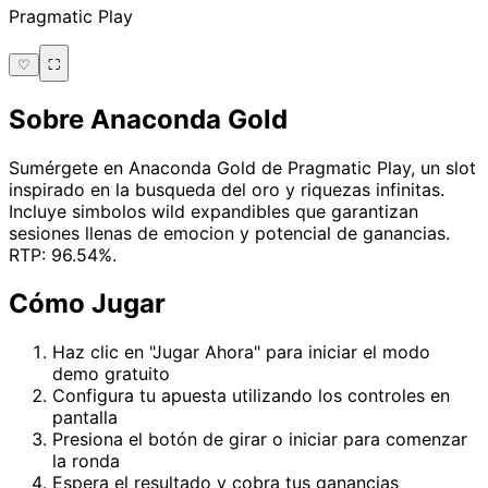
Pragmatic Play
♡
⛶
Sobre
Anaconda Gold
Sumérgete en Anaconda Gold de Pragmatic Play, un slot
inspirado en la busqueda del oro y riquezas infinitas.
Incluye simbolos wild expandibles que garantizan
sesiones llenas de emocion y potencial de ganancias.
RTP: 96.54%.
Cómo Jugar
Haz clic en "Jugar Ahora" para iniciar el modo
demo gratuito
Configura tu apuesta utilizando los controles en
pantalla
Presiona el botón de girar o iniciar para comenzar
la ronda
Espera el resultado y cobra tus ganancias