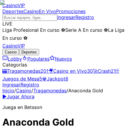
CasinoVIP
Deportes
Casino
En Vivo
Promociones
Ingresar
Registro
LIVE
Liga Profesional
En curso
⚽
Serie A
En curso
⚽
La Liga
En curso
⚽
CasinoVIP
Casino
Deportes
Lobby
Populares
Nuevos
Categorías
🎰
Tragamonedas
201
🎥
Casino en Vivo
30
🚀
Crash
21
🃏
Juegos de Mesa
5
💎
Jackpot
8
Ingresar
Registro
Inicio
/
Casino
/
Tragamonedas
/
Anaconda Gold
▶
Jugar Ahora
Juega en
Betsson
Anaconda Gold