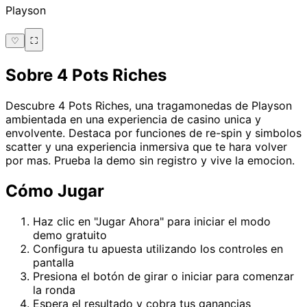
Playson
♡
⛶
Sobre
4 Pots Riches
Descubre 4 Pots Riches, una tragamonedas de Playson
ambientada en una experiencia de casino unica y
envolvente. Destaca por funciones de re-spin y simbolos
scatter y una experiencia inmersiva que te hara volver
por mas. Prueba la demo sin registro y vive la emocion.
Cómo Jugar
Haz clic en "Jugar Ahora" para iniciar el modo
demo gratuito
Configura tu apuesta utilizando los controles en
pantalla
Presiona el botón de girar o iniciar para comenzar
la ronda
Espera el resultado y cobra tus ganancias