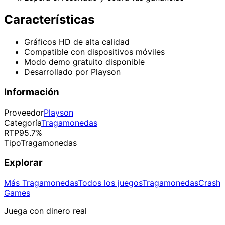
Características
Gráficos HD de alta calidad
Compatible con dispositivos móviles
Modo demo gratuito disponible
Desarrollado por
Playson
Información
Proveedor
Playson
Categoría
Tragamonedas
RTP
95.7
%
Tipo
Tragamonedas
Explorar
Más
Tragamonedas
Todos los juegos
Tragamonedas
Crash
Games
Juega con dinero real