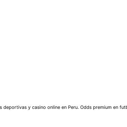
 deportivas y casino online en Peru. Odds premium en futb