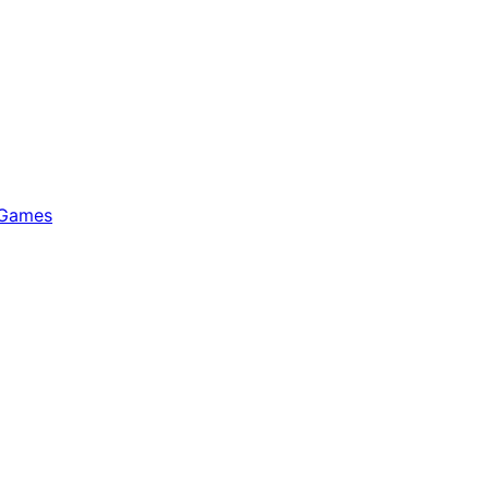
 Games