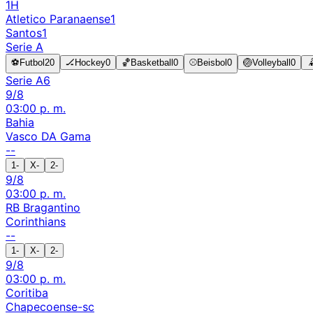
1H
Atletico Paranaense
1
Santos
1
Serie A
⚽
Futbol
20
🏒
Hockey
0
🏀
Basketball
0
⚾
Beisbol
0
🏐
Volleyball
0

Serie A
6
9/8
03:00 p. m.
Bahia
Vasco DA Gama
-
-
1
-
X
-
2
-
9/8
03:00 p. m.
RB Bragantino
Corinthians
-
-
1
-
X
-
2
-
9/8
03:00 p. m.
Coritiba
Chapecoense-sc