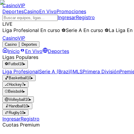
CasinoVIP
Deportes
Casino
En Vivo
Promociones
Ingresar
Registro
LIVE
Liga Profesional
En curso
⚽
Serie A
En curso
⚽
La Liga
En
CasinoVIP
Casino
Deportes
Inicio
En Vivo
Deportes
Ligas Populares
⚽
Futbol
18
▸
Liga Profesional
Serie A (Brazil)
MLS
Primera División
Premi
🏀
Basketball
10
▸
🏒
Hockey
7
▸
⚾
Beisbol
4
▸
🏐
Volleyball
10
▸
🤾
Handball
10
▸
🏉
Rugby
10
▸
Ingresar
Registro
Cuotas Premium