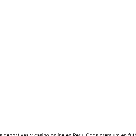
 deportivas y casino online en Peru. Odds premium en futb