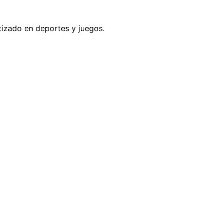
izado en deportes y juegos.