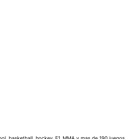
ol, basketball, hockey, F1, MMA y mas de 190 juegos.