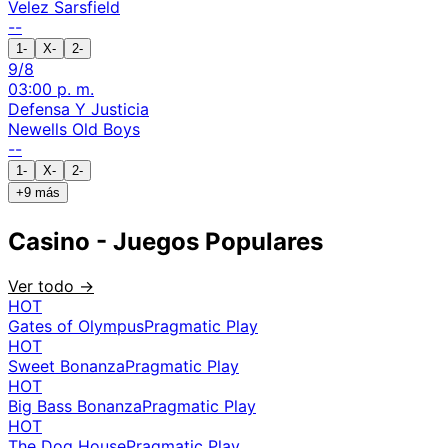
Velez Sarsfield
-
-
1
-
X
-
2
-
9/8
03:00 p. m.
Defensa Y Justicia
Newells Old Boys
-
-
1
-
X
-
2
-
+9 más
Casino - Juegos Populares
Ver todo →
HOT
Gates of Olympus
Pragmatic Play
HOT
Sweet Bonanza
Pragmatic Play
HOT
Big Bass Bonanza
Pragmatic Play
HOT
The Dog House
Pragmatic Play