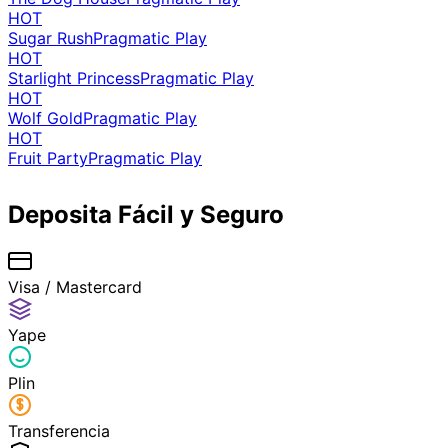
HOT
Sugar Rush
Pragmatic Play
HOT
Starlight Princess
Pragmatic Play
HOT
Wolf Gold
Pragmatic Play
HOT
Fruit Party
Pragmatic Play
Deposita Fácil y Seguro
Visa / Mastercard
Yape
Plin
Transferencia