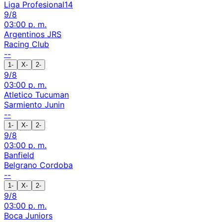
Liga Profesional
14
9/8
03:00 p. m.
Argentinos JRS
Racing Club
-
-
1
-
X
-
2
-
9/8
03:00 p. m.
Atletico Tucuman
Sarmiento Junin
-
-
1
-
X
-
2
-
9/8
03:00 p. m.
Banfield
Belgrano Cordoba
-
-
1
-
X
-
2
-
9/8
03:00 p. m.
Boca Juniors