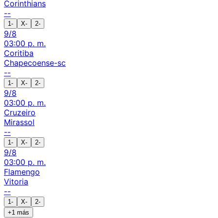
Corinthians
-
-
1
-
X
-
2
-
9/8
03:00 p. m.
Coritiba
Chapecoense-sc
-
-
1
-
X
-
2
-
9/8
03:00 p. m.
Cruzeiro
Mirassol
-
-
1
-
X
-
2
-
9/8
03:00 p. m.
Flamengo
Vitoria
-
-
1
-
X
-
2
-
+1 más