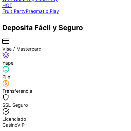
HOT
Fruit Party
Pragmatic Play
Deposita Fácil y Seguro
Visa / Mastercard
Yape
Plin
Transferencia
SSL Seguro
Licenciado
CasinoVIP