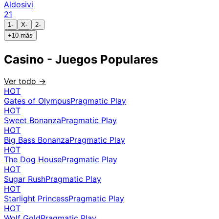
Aldosivi
2
1
1
-
X
-
2
-
+10 más
Casino - Juegos Populares
Ver todo →
HOT
Gates of Olympus
Pragmatic Play
HOT
Sweet Bonanza
Pragmatic Play
HOT
Big Bass Bonanza
Pragmatic Play
HOT
The Dog House
Pragmatic Play
HOT
Sugar Rush
Pragmatic Play
HOT
Starlight Princess
Pragmatic Play
HOT
Wolf Gold
Pragmatic Play