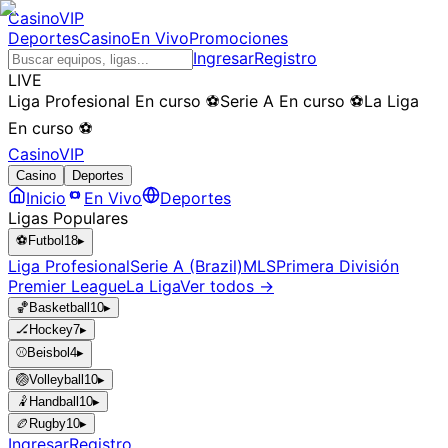
CasinoVIP
Deportes
Casino
En Vivo
Promociones
Ingresar
Registro
LIVE
Liga Profesional
En curso
⚽
Serie A
En curso
⚽
La Liga
En curso
⚽
CasinoVIP
Casino
Deportes
Inicio
En Vivo
Deportes
Ligas Populares
⚽
Futbol
18
▸
Liga Profesional
Serie A (Brazil)
MLS
Primera División
Premier League
La Liga
Ver todos →
🏀
Basketball
10
▸
🏒
Hockey
7
▸
⚾
Beisbol
4
▸
🏐
Volleyball
10
▸
🤾
Handball
10
▸
🏉
Rugby
10
▸
Ingresar
Registro