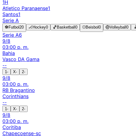
1H
Atletico Paranaense
1
Santos
1
Serie A
⚽
Futbol
20
🏒
Hockey
0
🏀
Basketball
0
⚾
Beisbol
0
🏐
Volleyball
0

Serie A
6
9/8
03:00 p. m.
Bahia
Vasco DA Gama
-
-
1
-
X
-
2
-
9/8
03:00 p. m.
RB Bragantino
Corinthians
-
-
1
-
X
-
2
-
9/8
03:00 p. m.
Coritiba
Chapecoense-sc