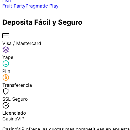
HOT
Fruit Party
Pragmatic Play
Deposita Fácil y Seguro
Visa / Mastercard
Yape
Plin
Transferencia
SSL Seguro
Licenciado
CasinoVIP
CasinoVIP ofrece las cuotas mas competitivas en apuestas