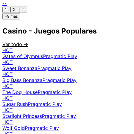
-
-
1
-
X
-
2
-
+9 más
Casino - Juegos Populares
Ver todo →
HOT
Gates of Olympus
Pragmatic Play
HOT
Sweet Bonanza
Pragmatic Play
HOT
Big Bass Bonanza
Pragmatic Play
HOT
The Dog House
Pragmatic Play
HOT
Sugar Rush
Pragmatic Play
HOT
Starlight Princess
Pragmatic Play
HOT
Wolf Gold
Pragmatic Play