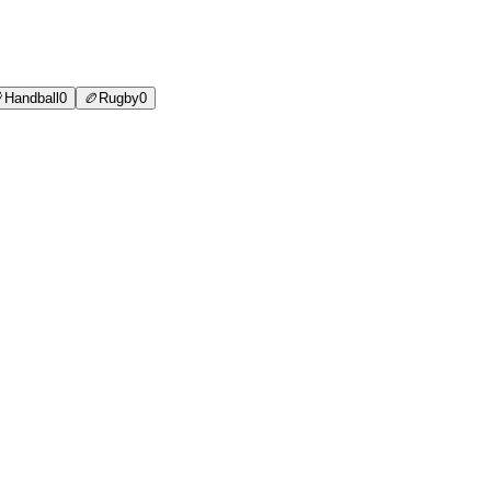

Handball
0
🏉
Rugby
0