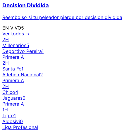
Decision Dividida
Reembolso si tu peleador pierde por decision dividida
EN VIVO
5
Ver todos →
2H
Millonarios
5
Deportivo Pereira
1
Primera A
2H
Santa Fe
1
Atletico Nacional
2
Primera A
2H
Chico
4
Jaguares
0
Primera A
1H
Tigre
1
Aldosivi
0
Liga Profesional