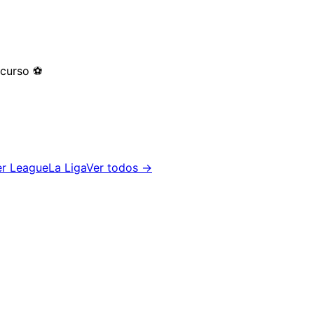
 curso
⚽
er League
La Liga
Ver todos →