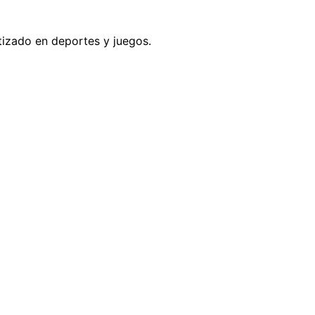
izado en deportes y juegos.