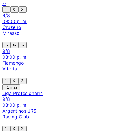
-
-
1
-
X
-
2
-
9/8
03:00 p. m.
Cruzeiro
Mirassol
-
-
1
-
X
-
2
-
9/8
03:00 p. m.
Flamengo
Vitoria
-
-
1
-
X
-
2
-
+1 más
Liga Profesional
14
9/8
03:00 p. m.
Argentinos JRS
Racing Club
-
-
1
-
X
-
2
-