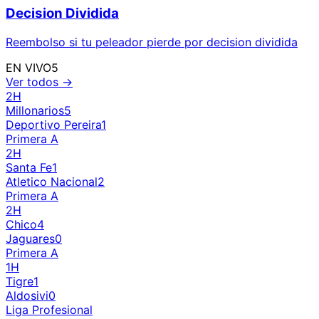
Decision Dividida
Reembolso si tu peleador pierde por decision dividida
EN VIVO
5
Ver todos →
2H
Millonarios
5
Deportivo Pereira
1
Primera A
2H
Santa Fe
1
Atletico Nacional
2
Primera A
2H
Chico
4
Jaguares
0
Primera A
1H
Tigre
1
Aldosivi
0
Liga Profesional