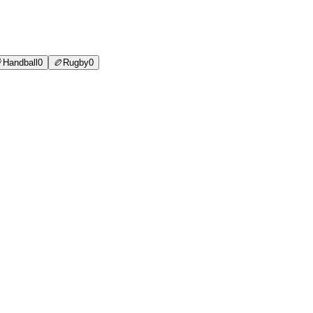

Handball
0
🏉
Rugby
0