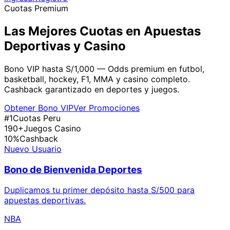
Cuotas Premium
Las Mejores Cuotas en Apuestas
Deportivas y Casino
Bono VIP hasta S/1,000 — Odds premium en futbol,
basketball, hockey, F1, MMA y casino completo.
Cashback garantizado en deportes y juegos.
Obtener Bono VIP
Ver Promociones
#1
Cuotas Peru
190+
Juegos Casino
10%
Cashback
Nuevo Usuario
Bono de Bienvenida Deportes
Duplicamos tu primer depósito hasta S/500 para
apuestas deportivas.
NBA