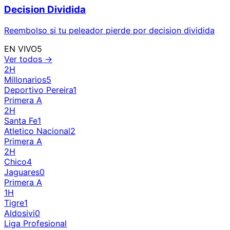
Decision Dividida
Reembolso si tu peleador pierde por decision dividida
EN VIVO
5
Ver todos →
2H
Millonarios
5
Deportivo Pereira
1
Primera A
2H
Santa Fe
1
Atletico Nacional
2
Primera A
2H
Chico
4
Jaguares
0
Primera A
1H
Tigre
1
Aldosivi
0
Liga Profesional