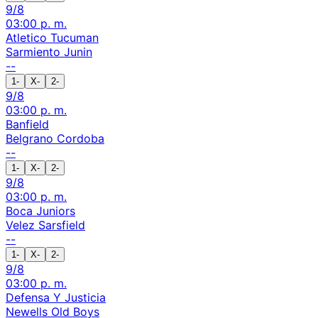
9/8
03:00 p. m.
Atletico Tucuman
Sarmiento Junin
-
-
1
-
X
-
2
-
9/8
03:00 p. m.
Banfield
Belgrano Cordoba
-
-
1
-
X
-
2
-
9/8
03:00 p. m.
Boca Juniors
Velez Sarsfield
-
-
1
-
X
-
2
-
9/8
03:00 p. m.
Defensa Y Justicia
Newells Old Boys