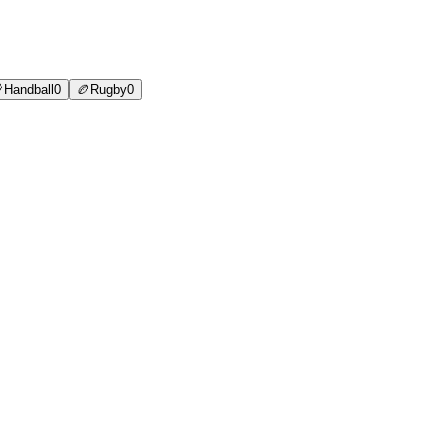

Handball
0
🏉
Rugby
0