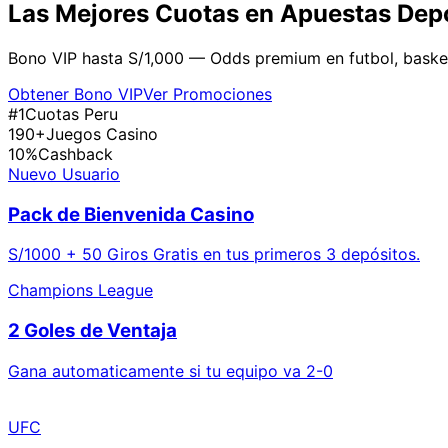
Las Mejores Cuotas en Apuestas Depo
Bono VIP hasta S/1,000 — Odds premium en futbol, basket
Obtener Bono VIP
Ver Promociones
#1
Cuotas Peru
190+
Juegos Casino
10%
Cashback
Nuevo Usuario
Pack de Bienvenida Casino
S/1000 + 50 Giros Gratis en tus primeros 3 depósitos.
Champions League
2 Goles de Ventaja
Gana automaticamente si tu equipo va 2-0
UFC