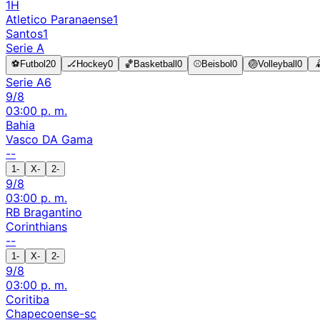
1H
Atletico Paranaense
1
Santos
1
Serie A
⚽
Futbol
20
🏒
Hockey
0
🏀
Basketball
0
⚾
Beisbol
0
🏐
Volleyball
0

Serie A
6
9/8
03:00 p. m.
Bahia
Vasco DA Gama
-
-
1
-
X
-
2
-
9/8
03:00 p. m.
RB Bragantino
Corinthians
-
-
1
-
X
-
2
-
9/8
03:00 p. m.
Coritiba
Chapecoense-sc