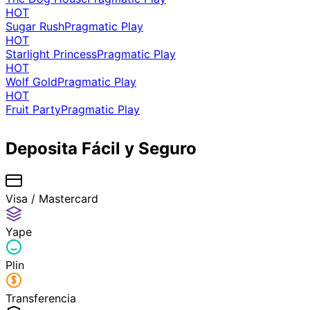
HOT
Sugar Rush
Pragmatic Play
HOT
Starlight Princess
Pragmatic Play
HOT
Wolf Gold
Pragmatic Play
HOT
Fruit Party
Pragmatic Play
Deposita Fácil y Seguro
Visa / Mastercard
Yape
Plin
Transferencia