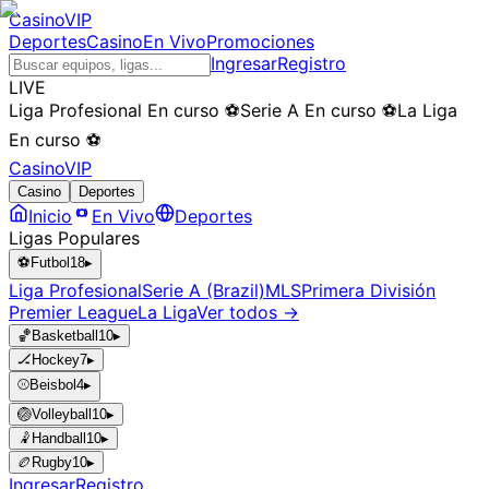
CasinoVIP
Deportes
Casino
En Vivo
Promociones
Ingresar
Registro
LIVE
Liga Profesional
En curso
⚽
Serie A
En curso
⚽
La Liga
En curso
⚽
CasinoVIP
Casino
Deportes
Inicio
En Vivo
Deportes
Ligas Populares
⚽
Futbol
18
▸
Liga Profesional
Serie A (Brazil)
MLS
Primera División
Premier League
La Liga
Ver todos →
🏀
Basketball
10
▸
🏒
Hockey
7
▸
⚾
Beisbol
4
▸
🏐
Volleyball
10
▸
🤾
Handball
10
▸
🏉
Rugby
10
▸
Ingresar
Registro