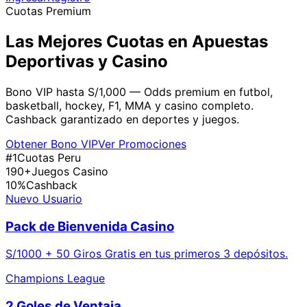
Cuotas Premium
Las Mejores Cuotas en Apuestas
Deportivas y Casino
Bono VIP hasta S/1,000 — Odds premium en futbol,
basketball, hockey, F1, MMA y casino completo.
Cashback garantizado en deportes y juegos.
Obtener Bono VIP
Ver Promociones
#1
Cuotas Peru
190+
Juegos Casino
10%
Cashback
Nuevo Usuario
Pack de Bienvenida Casino
S/1000 + 50 Giros Gratis en tus primeros 3 depósitos.
Champions League
2 Goles de Ventaja