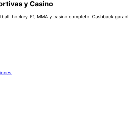
rtivas y Casino
ball, hockey, F1, MMA y casino completo. Cashback garant
iones.