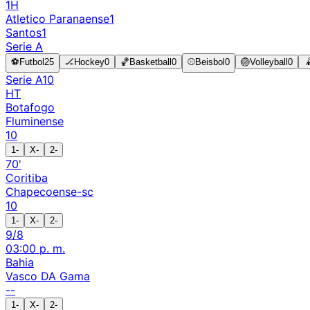
1H
Atletico Paranaense
1
Santos
1
Serie A
⚽
Futbol
25
🏒
Hockey
0
🏀
Basketball
0
⚾
Beisbol
0
🏐
Volleyball
0

Serie A
10
HT
Botafogo
Fluminense
1
0
1
-
X
-
2
-
70'
Coritiba
Chapecoense-sc
1
0
1
-
X
-
2
-
9/8
03:00 p. m.
Bahia
Vasco DA Gama
-
-
1
-
X
-
2
-