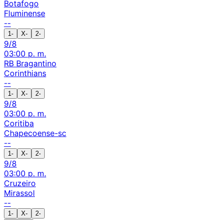
Botafogo
Fluminense
-
-
1
-
X
-
2
-
9/8
03:00 p. m.
RB Bragantino
Corinthians
-
-
1
-
X
-
2
-
9/8
03:00 p. m.
Coritiba
Chapecoense-sc
-
-
1
-
X
-
2
-
9/8
03:00 p. m.
Cruzeiro
Mirassol
-
-
1
-
X
-
2
-