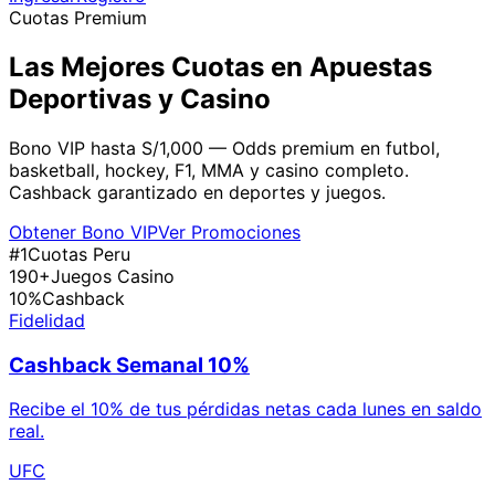
Cuotas Premium
Las Mejores Cuotas en Apuestas
Deportivas y Casino
Bono VIP hasta S/1,000 — Odds premium en futbol,
basketball, hockey, F1, MMA y casino completo.
Cashback garantizado en deportes y juegos.
Obtener Bono VIP
Ver Promociones
#1
Cuotas Peru
190+
Juegos Casino
10%
Cashback
Fidelidad
Cashback Semanal 10%
Recibe el 10% de tus pérdidas netas cada lunes en saldo
real.
UFC