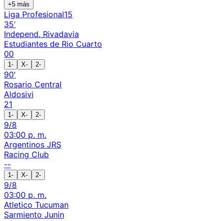
+5 más
Liga Profesional
15
35'
Independ. Rivadavia
Estudiantes de Rio Cuarto
0
0
1
-
X
-
2
-
90'
Rosario Central
Aldosivi
2
1
1
-
X
-
2
-
9/8
03:00 p. m.
Argentinos JRS
Racing Club
-
-
1
-
X
-
2
-
9/8
03:00 p. m.
Atletico Tucuman
Sarmiento Junin