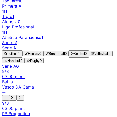
Jaguares
0
Primera A
1H
Tigre
1
Aldosivi
0
Liga Profesional
1H
Atletico Paranaense
1
Santos
1
Serie A
⚽
Futbol
20
🏒
Hockey
0
🏀
Basketball
0
⚾
Beisbol
0
🏐
Volleyball
0
🤾
Handball
0
🏉
Rugby
0
Serie A
6
9/8
03:00 p. m.
Bahia
Vasco DA Gama
-
-
1
-
X
-
2
-
9/8
03:00 p. m.
RB Bragantino