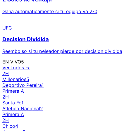
Gana automaticamente si tu equipo va 2-0
UFC
Decision Dividida
Reembolso si tu peleador pierde por decision dividida
EN VIVO
5
Ver todos →
2H
Millonarios
5
Deportivo Pereira
1
Primera A
2H
Santa Fe
1
Atletico Nacional
2
Primera A
2H
Chico
4