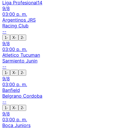
Liga Profesional
14
9/8
03:00 p. m.
Argentinos JRS
Racing Club
-
-
1
-
X
-
2
-
9/8
03:00 p. m.
Atletico Tucuman
Sarmiento Junin
-
-
1
-
X
-
2
-
9/8
03:00 p. m.
Banfield
Belgrano Cordoba
-
-
1
-
X
-
2
-
9/8
03:00 p. m.
Boca Juniors