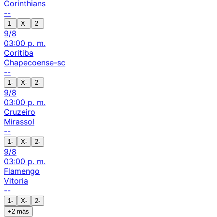
Corinthians
-
-
1
-
X
-
2
-
9/8
03:00 p. m.
Coritiba
Chapecoense-sc
-
-
1
-
X
-
2
-
9/8
03:00 p. m.
Cruzeiro
Mirassol
-
-
1
-
X
-
2
-
9/8
03:00 p. m.
Flamengo
Vitoria
-
-
1
-
X
-
2
-
+2 más