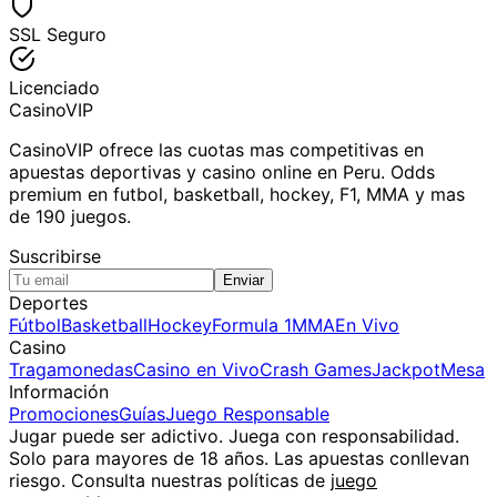
SSL Seguro
Licenciado
CasinoVIP
CasinoVIP ofrece las cuotas mas competitivas en
apuestas deportivas y casino online en Peru. Odds
premium en futbol, basketball, hockey, F1, MMA y mas
de 190 juegos.
Suscribirse
Enviar
Deportes
Fútbol
Basketball
Hockey
Formula 1
MMA
En Vivo
Casino
Tragamonedas
Casino en Vivo
Crash Games
Jackpot
Mesa
Información
Promociones
Guías
Juego Responsable
Jugar puede ser adictivo. Juega con responsabilidad.
Solo para mayores de 18 años. Las apuestas conllevan
riesgo. Consulta nuestras políticas de
juego