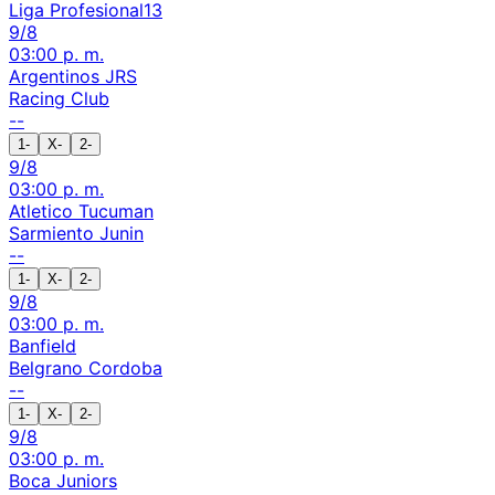
Liga Profesional
13
9/8
03:00 p. m.
Argentinos JRS
Racing Club
-
-
1
-
X
-
2
-
9/8
03:00 p. m.
Atletico Tucuman
Sarmiento Junin
-
-
1
-
X
-
2
-
9/8
03:00 p. m.
Banfield
Belgrano Cordoba
-
-
1
-
X
-
2
-
9/8
03:00 p. m.
Boca Juniors