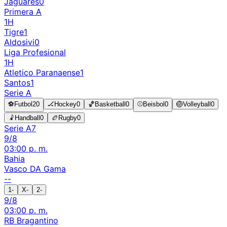
Jaguares
0
Primera A
1H
Tigre
1
Aldosivi
0
Liga Profesional
1H
Atletico Paranaense
1
Santos
1
Serie A
⚽
Futbol
20
🏒
Hockey
0
🏀
Basketball
0
⚾
Beisbol
0
🏐
Volleyball
0
🤾
Handball
0
🏉
Rugby
0
Serie A
7
9/8
03:00 p. m.
Bahia
Vasco DA Gama
-
-
1
-
X
-
2
-
9/8
03:00 p. m.
RB Bragantino